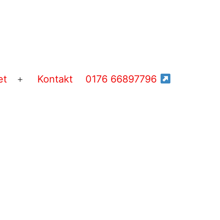
et
Kontakt
0176 66897796
Menü
öffnen